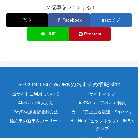
この記事をシェアする！
X
Facebook
はてブ
LINE
Pinterest
SECOND-BIZ.WORKのおすすめ情報Blog
当サイトご利用について
サイトマップ
Airペイの導入方法
AirPAY（エアペイ）特集
PayPay加盟店登録方法
カード売上振込最速「Square」
輸入車の新車をカーリース
Hip Hop（ヒップホップ）LINEス
タンプ