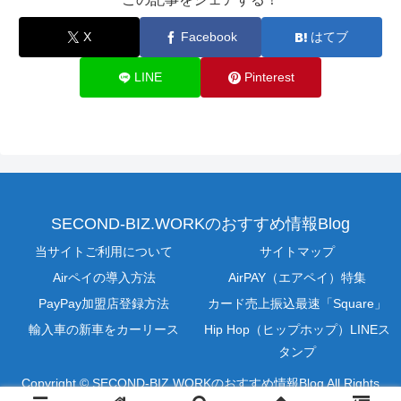
X
Facebook
はてブ
LINE
Pinterest
SECOND-BIZ.WORKのおすすめ情報Blog
当サイトご利用について
サイトマップ
Airペイの導入方法
AirPAY（エアペイ）特集
PayPay加盟店登録方法
カード売上振込最速「Square」
輸入車の新車をカーリース
Hip Hop（ヒップホップ）LINEス
タンプ
Copyright © SECOND-BIZ.WORKのおすすめ情報Blog All Rights