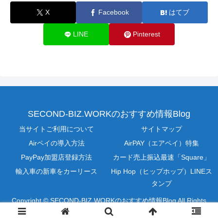
X
Facebook
はてブ
LINE
Pinterest
SECOND-BIZ.WORKのおすすめ情報Blog
当サイトご利用について
サイトマップ
Airペイの導入方法
AirPAY（エアペイ）特集
PayPay加盟店登録方法
カード売上振込最速「Square」
輸入車の新車をカーリース
Hip Hop（ヒップホップ）LINEス
タンプ
Copyright © SECOND-BIZ.WORKのおすすめ情報Blog All Rights
Reserved.