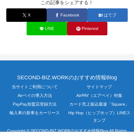
この記事をシェアする！
X
Facebook
はてブ
LINE
Pinterest
SECOND-BIZ.WORKのおすすめ情報Blog
当サイトご利用について
サイトマップ
Airペイの導入方法
AirPAY（エアペイ）特集
PayPay加盟店登録方法
カード売上振込最速「Square」
輸入車の新車をカーリース
Hip Hop（ヒップホップ）LINEス
タンプ
Copyright © SECOND-BIZ.WORKのおすすめ情報Blog All Rights