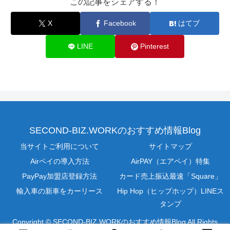
この記事をシェアする！
X
Facebook
はてブ
LINE
Pinterest
SECOND-BIZ.WORKのおすすめ情報Blog
当サイトご利用について
サイトマップ
Airペイの導入方法
AirPAY（エアペイ）特集
PayPay加盟店登録方法
カード売上振込最速「Square」
輸入車の新車をカーリース
Hip Hop（ヒップホップ）LINEス
タンプ
Copyright © SECOND-BIZ.WORKのおすすめ情報Blog All Rights