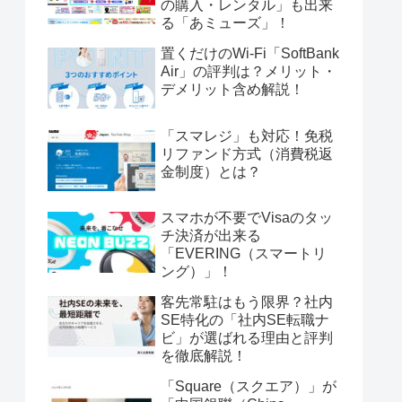
の購入・レンタル」も出来
る「あミューズ」！
置くだけのWi-Fi「SoftBank
Air」の評判は？メリット・
デメリット含め解説！
「スマレジ」も対応！免税
リファンド方式（消費税返
金制度）とは？
スマホが不要でVisaのタッ
チ決済が出来る
「EVERING（スマートリ
ング）」！
客先常駐はもう限界？社内
SE特化の「社内SE転職ナ
ビ」が選ばれる理由と評判
を徹底解説！
「Square（スクエア）」が