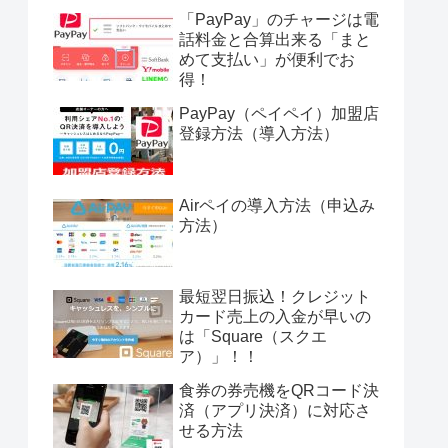
「PayPay」のチャージは電
話料金と合算出来る「まと
めて支払い」が便利でお
得！
PayPay（ペイペイ）加盟店
登録方法（導入方法）
Airペイの導入方法（申込み
方法）
最短翌日振込！クレジット
カード売上の入金が早いの
は「Square（スクエ
ア）」！！
食券の券売機をQRコード決
済（アプリ決済）に対応さ
せる方法