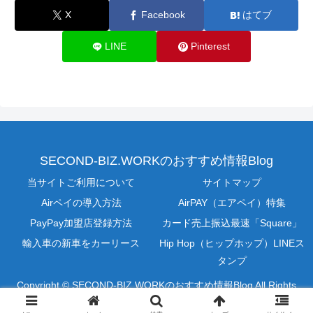
X
Facebook
はてブ
LINE
Pinterest
SECOND-BIZ.WORKのおすすめ情報Blog
当サイトご利用について
サイトマップ
Airペイの導入方法
AirPAY（エアペイ）特集
PayPay加盟店登録方法
カード売上振込最速「Square」
輸入車の新車をカーリース
Hip Hop（ヒップホップ）LINEス
タンプ
Copyright © SECOND-BIZ.WORKのおすすめ情報Blog All Rights
Reserved.