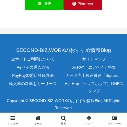
LINE
Pinterest
SECOND-BIZ.WORKのおすすめ情報Blog
当サイトご利用について
サイトマップ
Airペイの導入方法
AirPAY（エアペイ）特集
PayPay加盟店登録方法
カード売上振込最速「Square」
輸入車の新車をカーリース
Hip Hop（ヒップホップ）LINEス
タンプ
Copyright © SECOND-BIZ.WORKのおすすめ情報Blog All Rights
Reserved.
メニュー
ホーム
検索
トップ
サイドバー