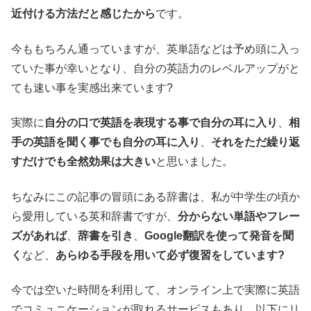
近付ける方法だと感じたから
です。
今ももちろん通っていますが、英単語などは予め頭に入っ
ていた事が幸いとなり、自分の英語力のレベルアップがと
ても速い事を実感出来ています?
実際に
自分の口で英語を表現する事で自分の耳に入り
、
相
手の英語を聞く事でも自分の耳に入り
、
それをただ繰り返
すだけでも全然効果は大きい
と思いました。
ちなみにこの記事の冒頭にある辞書は、私が中学生の頃か
ら愛用している英和辞書ですが、
分からない単語やフレー
ズがあれば
、
辞書を引き
、
Google翻訳を使って発音を聞
く
など、
あらゆる手段を用いて必ず復習をしています?
今では空いた時間を利用して、オンライン上で実際に英語
でコミュニケーションが取れるサービスもあり、以下にリ