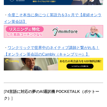
・
今度こそ本当に身につく英語力を3ヶ月で【産経オンラ
イン英会話】
・
ワンクリックで世界中のネイティブ講師と繋がれる！
【オンライン英会話のCambly（キャンブリー）】
[
74言語に対応の夢のAI通訳機 POCKETALK（ポケトー
ク）
]