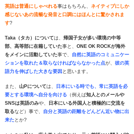
英語は普通にしゃべれる
事はもちろん、
ネイティブにしか
感じないあの流暢な発音と口調にはほんとに驚かされま
す
?
Taka（タカ）について
は、
帰国子女が多い環境の中等
部、高等部に在籍していた
事と、
ONE OK ROCKが海外
をメインに活動していた
事で、
自然に英語のコミュニケー
ションを取れた＆取らなければならなかった点
が、
彼の英
語力を伸ばした大きな要因
と思います。
また、
山Pについて
は、
日本にいる時でも、常に英語を必
要とする環境へ自分を向ける
（例えば
知人とのメールや
SNSは英語のみ
や、
日本にいる外国人と積極的に交流を
取る
など）事で、
自分と英語の距離をどんどん近い物に出
来た
とか?