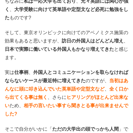
ちなみに
私は一応大学も出ており
、
元々英語には関心が強
く
、
大学受験に向けて英単語や定型文など必死に勉強をし
た
ものです?
そして、東京オリンピックに向けてのアベノミクス施策の
効果もあると思いますが、
訪日の外国人はどんどん増え
、
日本で実際に働いている外国人もかなり増えてきた
と感じ
ます。
実は
仕事柄
、
外国人とコミュニケーションを取らなければ
ならないケースが最近特に増えてきた
のですが、
当初はあ
んなに頭に叩き込んでいた英単語や定型文など
、
全く口か
ら出てくる事は無く
、さらに
ヒアリングがほとんど出来な
い
ため、
相手の言いたい事すら聞きとる事が出来ませんで
した?
そこで自分がいかに「
ただの大学出の頭でっかち人間
」で