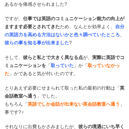
あるかを痛感させられました?
ですが、
仕事では英語のコミュニケーション能力の向上が
ますます必要とされてきた
ため、なんとか効率よく、
自分
の英語力を高める方法はないかと色々調べていたところ
、
彼らの事を知る事が出来ました
?
そして、
彼らと私とで大きく異なる点
が、
実際に英語でコ
ミュニケーションを
「
取っていた
」か「
取っていなかっ
た
」かであると気が付いたのです。
とりあえず必要にせまられて取った私の最初の行動は「
英
会話教室へ通う
」でした。
もちろん「
英語でしか会話が出来ない英会話教室へ通う
」
事です?‍♀️
それなりに出費もかさみましたが、
彼らの境遇にいち早く