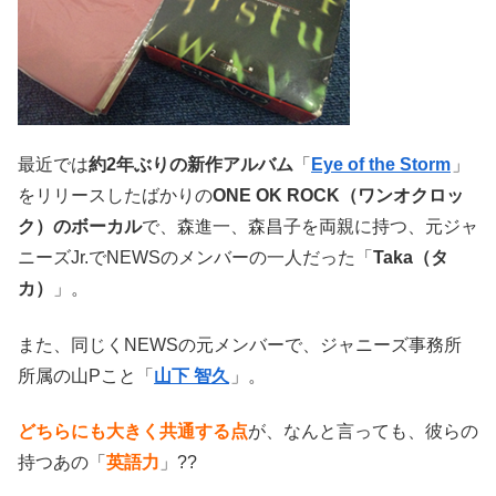
最近では
約2年ぶりの新作アルバム
「
Eye of the Storm
」
をリリースしたばかりの
ONE OK ROCK（ワンオクロッ
ク）のボーカル
で、森進一、森昌子を両親に持つ、元ジャ
ニーズJr.でNEWSのメンバーの一人だった「
Taka（タ
カ）
」。
また、同じくNEWSの元メンバーで、ジャニーズ事務所
所属の山Pこと「
山下 智久
」。
どちらにも大きく共通する点
が、なんと言っても、彼らの
持つあの「
英語力
」??