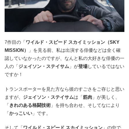
7作目の「
ワイルド・スピード スカイミッション（SKY
MISSION）
」を見る前、私は出演する俳優などは全く確
認していなかったのですが、なんと私の大好きな俳優の一
人の「
ジェイソン・ステイサム
」が
登場
しているではない
ですか！
トランスポーターを見た方なら彼のすごさをご存じと思い
ますが、
ジェイソン・ステイサム
は「
筋肉
」が美しく、
「
きれのある格闘技術
」を持ち合わせ、そしてなにより
「
かっこいい
」です。
そして「
ワイルド・スピード スカイミッション
」の中で