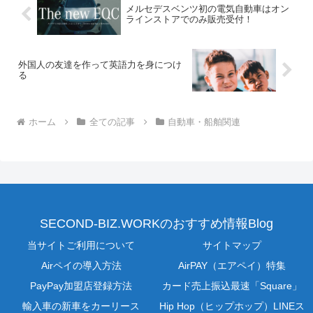
メルセデスベンツ初の電気自動車はオン
ラインストアでのみ販売受付！
外国人の友達を作って英語力を身につけ
る
ホーム
全ての記事
自動車・船舶関連
SECOND-BIZ.WORKのおすすめ情報Blog
当サイトご利用について
サイトマップ
Airペイの導入方法
AirPAY（エアペイ）特集
PayPay加盟店登録方法
カード売上振込最速「Square」
輸入車の新車をカーリース
Hip Hop（ヒップホップ）LINEス