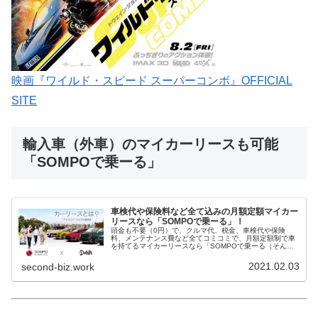
映画『ワイルド・スピード スーパーコンボ』OFFICIAL
SITE
輸入車（外車）のマイカーリースも可能
「SOMPOで乗ーる」
車検代や保険料など全て込みの月額定額マイカー
リースなら「SOMPOで乗ーる」！
頭金も不要（0円）で、クルマ代、税金、車検代や保険
料、メンテナンス費など全てコミコミで、月額定額制で車
を持てるマイカーリースなら「SOMPOで乗ーる（そんぽ
でのーる）」がおすすめ！（リースの契約期間は3年・5
年・7年があります）国産だけでな...
2021.02.03
second-biz.work