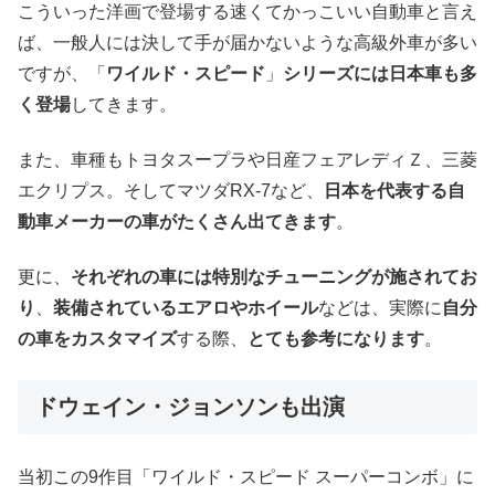
こういった洋画で登場する速くてかっこいい自動車と言え
ば、一般人には決して手が届かないような高級外車が多い
ですが、「
ワイルド・スピード
」
シリーズには日本車も多
く登場
してきます。
また、車種もトヨタスープラや日産フェアレディＺ、三菱
エクリプス。そしてマツダRX-7など、
日本を代表する自
動車メーカーの車がたくさん出てきます
。
更に、
それぞれの車には特別なチューニングが施されてお
り
、
装備されているエアロやホイール
などは、実際に
自分
の車をカスタマイズ
する際、
とても参考になります
。
ドウェイン・ジョンソンも出演
当初この9作目「ワイルド・スピード スーパーコンボ」に