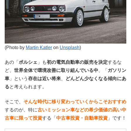
(Photo by
Martin Katler
on
Unsplash
)
あの「
ポルシェ
」も
初の電気自動車の販売を決定
するな
ど、
世界全体で環境改善に取り組んでいる中
、「
ガソリン
車
」という
存在は近い将来
、
どんどん少なくなる傾向にあ
る
と考えられます。
そこで、
そんな時代に移り変わっていくからこそおすすめ
するのが、特に
古いミッション車などの希少価値の高い中
古車に限って投資
する「
中古車投資・自動車投資
」です！