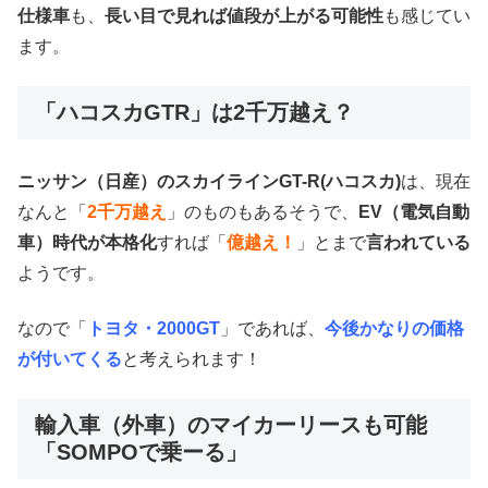
仕様車
も、
長い目で見れば値段が上がる可能性
も感じてい
ます。
「ハコスカGTR」は2千万越え？
ニッサン（日産）のスカイラインGT-R(ハコスカ)
は、現在
なんと「
2千万越え
」のものもあるそうで、
EV（電気自動
車）時代が本格化
すれば「
億越え！
」とまで
言われている
ようです。
なので「
トヨタ・2000GT
」であれば、
今後かなりの価格
が付いてくる
と考えられます！
輸入車（外車）のマイカーリースも可能
「SOMPOで乗ーる」