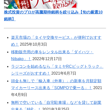
株式投資のプロが高騰期待銘柄を絞り込み【旬の厳選10
銘柄】
楽天市場の「タイヤ交換サービス」が便利でおすす
め！
2025年10月3日
移動販売用の車をレンタル出来る「ダイハツ・
Nibako」！
2022年12月17日
ラジコンを始めるなら「タミヤRCビッグトラック」
シリーズがおすすめ！
2021年6月7日
頭金も無しで「輸入車（外車）」の新車を月額定額
マイカーリース出来る「SOMPOで乗ーる」！
2021
年4月9日
無料で空いている「自宅駐車場」などを貸して副業
出来る「特P」！
2021年3月25日