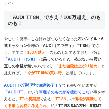
した。
「AUDI TT 8N」でさえ「100万越え」のも
のも！
やむなく廃車にしなければならなくなった
左ハンドル・6
速ミッション仕様
の「
AUDI（アウディ） TT 8N
」でさ
え、すでに「
100万越え
」のものも出てきており、今は
「
AUDI TT RS 8J
」に
乗っている
ため、残念ながら
買い
直しの余裕が無い
のですが、「
まだ値段は上がり始め
」と
捉えれば、「
今がTT 8Nの買い時
」と感じています。
AUDI TTが現行型で生産終了！？
でも書いていますが、
「
AUDI TT
」という
車種そのものが今後出てこない
事を考
えると、
TTの初期型
である「
TT 8N
」の
価格が高騰して
くる事も容易に考えられ
、私の
TT RS 8Jの左H・6速MT