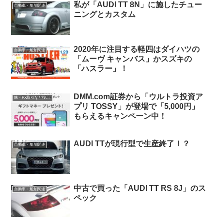
私が「AUDI TT 8N」に施したチュー
自動車・船舶関連
ニングとカスタム
2020年に注目する軽四はダイハツの
自動車・船舶関連
「ムーヴ キャンバス」かスズキの
「ハスラー」！
DMM.com証券から「ウルトラ投資ア
株・FX取引など投資関連
プリ TOSSY」が登場で「5,000円」
もらえるキャンペーン中！
AUDI TTが現行型で生産終了！？
自動車・船舶関連
中古で買った「AUDI TT RS 8J」のス
自動車・船舶関連
ペック