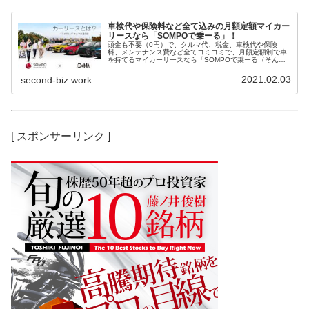
車検代や保険料など全て込みの月額定額マイカー
リースなら「SOMPOで乗ーる」！
頭金も不要（0円）で、クルマ代、税金、車検代や保険
料、メンテナンス費など全てコミコミで、月額定額制で車
を持てるマイカーリースなら「SOMPOで乗ーる（そんぽ
でのーる）」がおすすめ！（リースの契約期間は3年・5
年・7年があります）国産だけでな...
2021.02.03
second-biz.work
[ スポンサーリンク ]