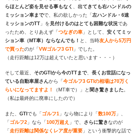
らほとんど姿を見せる事もなく
、
出てきても右ハンドルの
ミッション車まで
で、私の欲しかった「
左ハンドル・6速
ミッションのTT
」を
見付けるのはとても困難な状況
であ
ったため、とりあえず「
つなぎの車
」として、
安くてミッ
ション車（MT車）ならなんでも！
と、当時
友人から5万円
で買った
のが「
VWゴルフ3 GTI
」でした。
（走行距離は12万は超えていたと思います・・・）
そして最近、
そのGTIから今のTTまで
、
長くお世話になっ
ている自動車屋さん
から「
今ゴルフ3 GTIの相場は70万く
らいになってますよ！
（MT車で）」と
聞き驚きました
。
（私は最終的に廃車にしたので）
また、
GTI
でも「
ゴルフ1
」なら物により「
数100万
」、
「
ゴルフ2
」なら「
100万超え
」で、
さらに驚き
なのが
「
走行距離は関係なくレア度が重要
」という衝撃的な話で