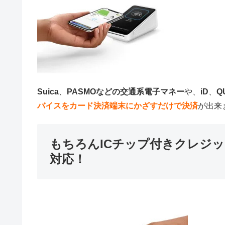
Suica
、
PASMOなどの交通系電子マネー
や、
iD
、
Q
バイスをカード決済端末にかざすだけで決済
が出来
もちろんICチップ付きクレジ
対応！