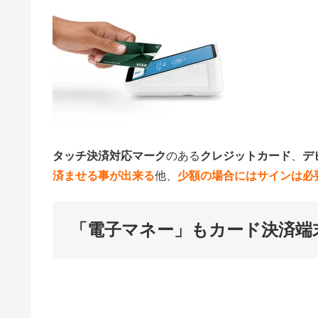
タッチ決済対応マーク
のある
クレジットカード
、
デ
済ませる事が出来る
他、
少額の場合にはサインは必
「電子マネー」もカード決済端