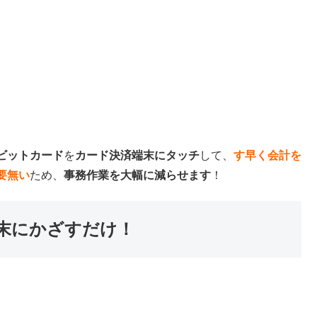
ビットカード
を
カード決済端末にタッチ
して、
す早く会計を
要無い
ため、
事務作業を大幅に減らせます
！
末にかざすだけ！