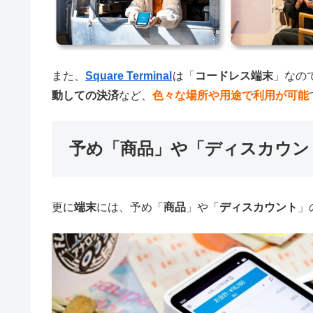
また、
Square Terminal
は「
コードレス端末
」なの
動しての決済
など、
色々な場所や用途で利用が可能
予め「商品」や「ディスカウン
更に
端末
には、予め「
商品
」や「
ディスカウント
」