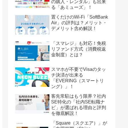
の購入・レンタル」も出来
る「あミューズ」！
置くだけのWi-Fi「SoftBank
Air」の評判は？メリット・
デメリット含め解説！
「スマレジ」も対応！免税
リファンド方式（消費税返
金制度）とは？
スマホが不要でVisaのタッ
チ決済が出来る
「EVERING（スマートリ
ング）」！
客先常駐はもう限界？社内
SE特化の「社内SE転職ナ
ビ」が選ばれる理由と評判
を徹底解説！
「Square（スクエア）」が