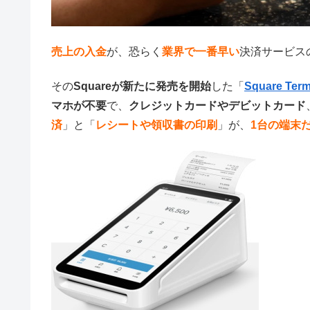
売上の入金
が、恐らく
業界で一番早い
決済サービス
その
Squareが新たに発売を開始
した「
Square T
マホが不要
で、
クレジットカードやデビットカード
済
」と「
レシートや領収書の印刷
」が、
1台の端末