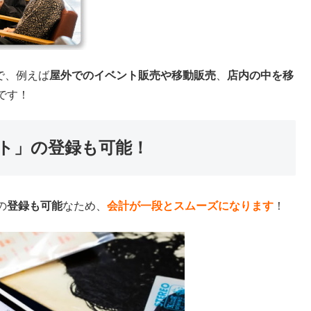
で、例えば
屋外でのイベント販売や移動販売
、
店内の中を移
です！
ト」の登録も可能！
の
登録も可能
なため、
会計が一段とスムーズになります
！