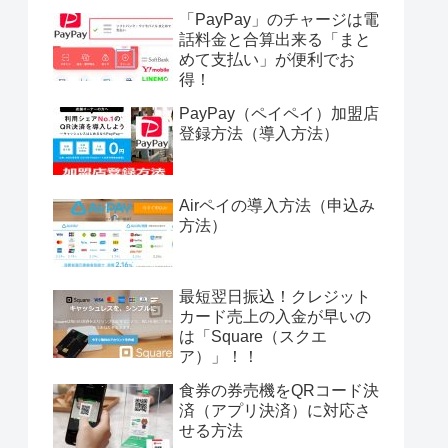
「PayPay」のチャージは電
話料金と合算出来る「まと
めて支払い」が便利でお
得！
PayPay（ペイペイ）加盟店
登録方法（導入方法）
Airペイの導入方法（申込み
方法）
最短翌日振込！クレジット
カード売上の入金が早いの
は「Square（スクエ
ア）」！！
食券の券売機をQRコード決
済（アプリ決済）に対応さ
せる方法