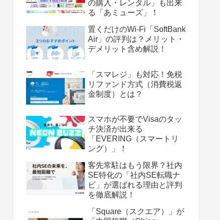
の購入・レンタル」も出来
る「あミューズ」！
置くだけのWi-Fi「SoftBank
Air」の評判は？メリット・
デメリット含め解説！
「スマレジ」も対応！免税
リファンド方式（消費税返
金制度）とは？
スマホが不要でVisaのタッ
チ決済が出来る
「EVERING（スマートリ
ング）」！
客先常駐はもう限界？社内
SE特化の「社内SE転職ナ
ビ」が選ばれる理由と評判
を徹底解説！
「Square（スクエア）」が