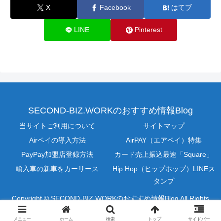
X
Facebook
はてブ
LINE
Pinterest
SECOND-BIZ.WORKのおすすめ情報Blog
当サイトご利用について
サイトマップ
Airペイの導入方法
AirPAY（エアペイ）特集
PayPay加盟店登録方法
カード売上振込最速「Square」
輸入車の新車をカーリース
Hip Hop（ヒップホップ）LINEス
タンプ
Copyright © SECOND-BIZ.WORKのおすすめ情報Blog All Rights
Reserved.
メニュー
ホーム
検索
トップ
サイドバー