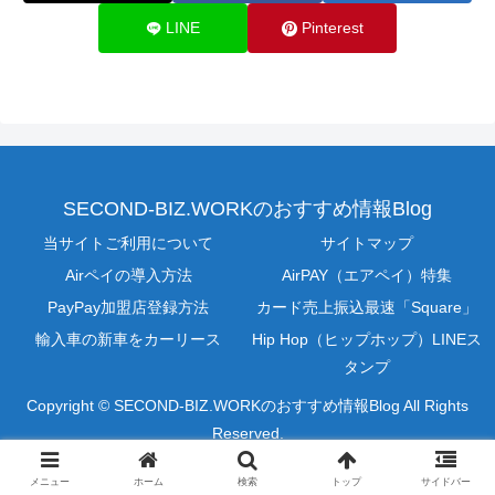
LINE
Pinterest
SECOND-BIZ.WORKのおすすめ情報Blog
当サイトご利用について
サイトマップ
Airペイの導入方法
AirPAY（エアペイ）特集
PayPay加盟店登録方法
カード売上振込最速「Square」
輸入車の新車をカーリース
Hip Hop（ヒップホップ）LINEス
タンプ
Copyright © SECOND-BIZ.WORKのおすすめ情報Blog All Rights
Reserved.
メニュー
ホーム
検索
トップ
サイドバー