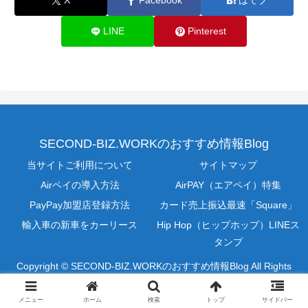
X
Facebook
はてブ
LINE
Pinterest
SECOND-BIZ.WORKのおすすめ情報Blog
当サイトご利用について
サイトマップ
Airペイの導入方法
AirPAY（エアペイ）特集
PayPay加盟店登録方法
カード売上振込最速「Square」
輸入車の新車をカーリース
Hip Hop（ヒップホップ）LINEス
タンプ
Copyright © SECOND-BIZ.WORKのおすすめ情報Blog All Rights
Reserved.
メニュー
ホーム
検索
トップ
サイドバー