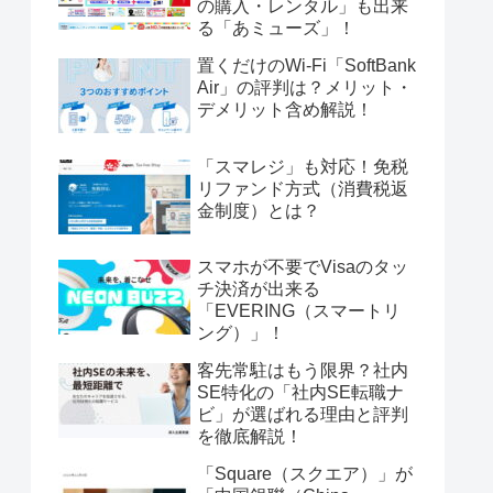
の購入・レンタル」も出来
る「あミューズ」！
置くだけのWi-Fi「SoftBank
Air」の評判は？メリット・
デメリット含め解説！
「スマレジ」も対応！免税
リファンド方式（消費税返
金制度）とは？
スマホが不要でVisaのタッ
チ決済が出来る
「EVERING（スマートリ
ング）」！
客先常駐はもう限界？社内
SE特化の「社内SE転職ナ
ビ」が選ばれる理由と評判
を徹底解説！
「Square（スクエア）」が