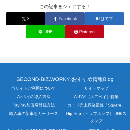
この記事をシェアする！
X
Facebook
はてブ
LINE
Pinterest
SECOND-BIZ.WORKのおすすめ情報Blog
当サイトご利用について
サイトマップ
Airペイの導入方法
AirPAY（エアペイ）特集
PayPay加盟店登録方法
カード売上振込最速「Square」
輸入車の新車をカーリース
Hip Hop（ヒップホップ）LINEス
タンプ