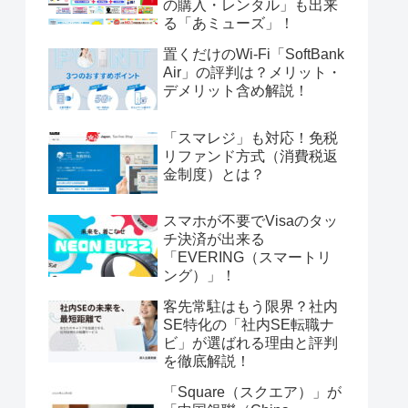
の購入・レンタル」も出来
る「あミューズ」！
置くだけのWi-Fi「SoftBank
Air」の評判は？メリット・
デメリット含め解説！
「スマレジ」も対応！免税
リファンド方式（消費税返
金制度）とは？
スマホが不要でVisaのタッ
チ決済が出来る
「EVERING（スマートリ
ング）」！
客先常駐はもう限界？社内
SE特化の「社内SE転職ナ
ビ」が選ばれる理由と評判
を徹底解説！
「Square（スクエア）」が