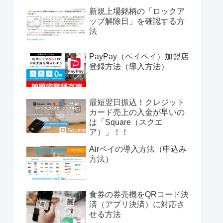
新規上場銘柄の「ロックア
ップ解除日」を確認する方
法
PayPay（ペイペイ）加盟店
登録方法（導入方法）
最短翌日振込！クレジット
カード売上の入金が早いの
は「Square（スクエ
ア）」！！
Airペイの導入方法（申込み
方法）
食券の券売機をQRコード決
済（アプリ決済）に対応さ
せる方法