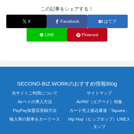
この記事をシェアする！
X
Facebook
はてブ
LINE
Pinterest
SECOND-BIZ.WORKのおすすめ情報Blog
当サイトご利用について
サイトマップ
Airペイの導入方法
AirPAY（エアペイ）特集
PayPay加盟店登録方法
カード売上振込最速「Square」
輸入車の新車をカーリース
Hip Hop（ヒップホップ）LINEス
タンプ