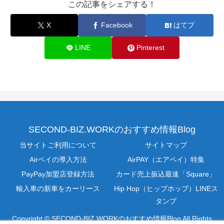
この記事をシェアする！
X
Facebook
はてブ
LINE
Pinterest
SECOND-BIZ.WORKのおすすめ情報Blog
当サイトご利用について
サイトマップ
Airペイの導入方法
AirPAY（エアペイ）特集
PayPay加盟店登録方法
カード売上振込最速「Square」
輸入車の新車をカーリース
Hip Hop（ヒップホップ）LINEス
タンプ
Copyright © SECOND-BIZ.WORKのおすすめ情報Blog All Rights