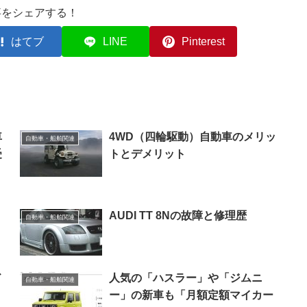
事をシェアする！
はてブ
LINE
Pinterest
車
4WD（四輪駆動）自動車のメリッ
自動車・船舶関連
受
トとデメリット
リ
AUDI TT 8Nの故障と修理歴
自動車・船舶関連
ド
人気の「ハスラー」や「ジムニ
自動車・船舶関連
）
ー」の新車も「月額定額マイカー