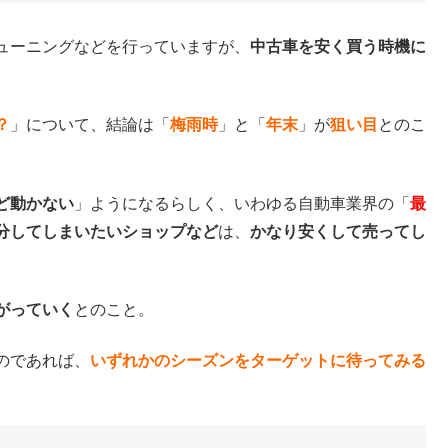
ューニングなどを行っていますが、
中古車を安く買う時機に
？
」について、結論は「
梅雨時
」と「
年末
」が
狙い目
とのこ
ど動かない
」ようになるらしく、いわゆる自動車業界の「
最
分してしまいたいショップなど
は、
かなり安くして売ってし
がっていく
とのこと。
のであれば、
いずれかのシーズンをターゲットに待ってみる