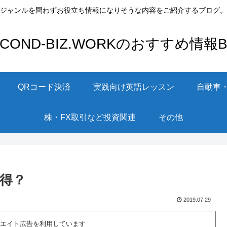
ジャンルを問わずお役立ち情報になりそうな内容をご紹介するブログ。
ECOND-BIZ.WORKのおすすめ情報Bl
QRコード決済
実践向け英語レッスン
自動車
株・FX取引など投資関連
その他
得？
2019.07.29
エイト広告を利用しています