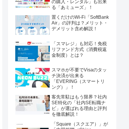
の購入・レンタル」も出来
る「あミューズ」！
置くだけのWi-Fi「SoftBank
Air」の評判は？メリット・
デメリット含め解説！
「スマレジ」も対応！免税
リファンド方式（消費税返
金制度）とは？
スマホが不要でVisaのタッ
チ決済が出来る
「EVERING（スマートリ
ング）」！
客先常駐はもう限界？社内
SE特化の「社内SE転職ナ
ビ」が選ばれる理由と評判
を徹底解説！
「Square（スクエア）」が