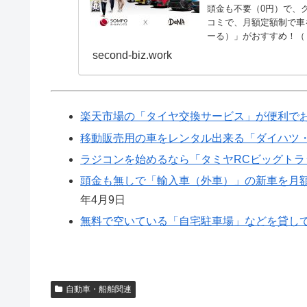
頭金も不要（0円）で、
コミで、月額定額制で車
ーる）」がおすすめ！（リ
second-biz.work
楽天市場の「タイヤ交換サービス」が便利で
移動販売用の車をレンタル出来る「ダイハツ・N
ラジコンを始めるなら「タミヤRCビッグト
頭金も無しで「輸入車（外車）」の新車を月額
年4月9日
無料で空いている「自宅駐車場」などを貸し
自動車・船舶関連