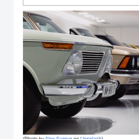
(Photo by
Alex Suprun
on
Unsplash
)