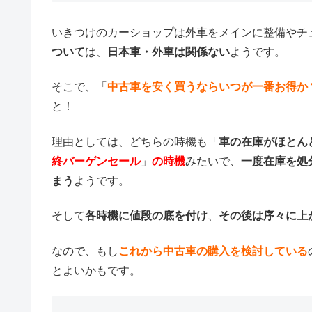
いきつけのカーショップは外車をメインに整備やチ
ついて
は、
日本車・外車は関係ない
ようです。
そこで、「
中古車を安く買うならいつが一番お得か
と！
理由としては、どちらの時機も「
車の在庫がほとん
終バーゲンセール
」
の時機
みたいで、
一度在庫を処
まう
ようです。
そして
各時機に値段の底を付け
、
その後は序々に上
なので、もし
これから中古車の購入を検討している
とよいかもです。