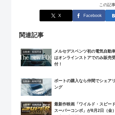
この記
X
Facebook
関連記事
メルセデスベンツ初の電気自動
自動車・船舶関連
はオンラインストアでのみ販売
付！
ボートの購入なら仲間でシェア
自動車・船舶関連
ング
最新作映画「ワイルド・スピー
自動車・船舶関連
スーパーコンボ」が8月2日（金