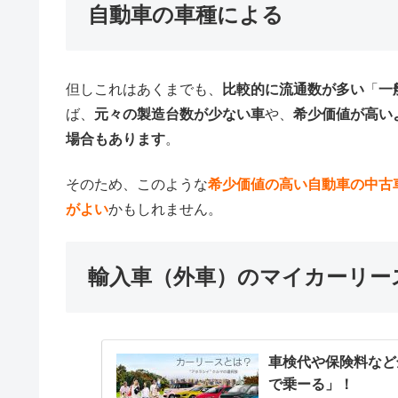
自動車の車種による
但しこれはあくまでも、
比較的に流通数が多い
「
一
ば、
元々の製造台数が少ない車
や、
希少価値が高い
場合もあります
。
そのため、このような
希少価値の高い自動車の中古
がよい
かもしれません。
輸入車（外車）のマイカーリー
車検代や保険料など
で乗ーる」！