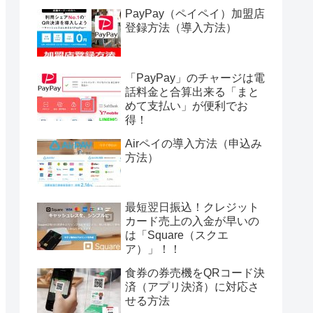
PayPay（ペイペイ）加盟店
登録方法（導入方法）
「PayPay」のチャージは電
話料金と合算出来る「まと
めて支払い」が便利でお
得！
Airペイの導入方法（申込み
方法）
最短翌日振込！クレジット
カード売上の入金が早いの
は「Square（スクエ
ア）」！！
食券の券売機をQRコード決
済（アプリ決済）に対応さ
せる方法