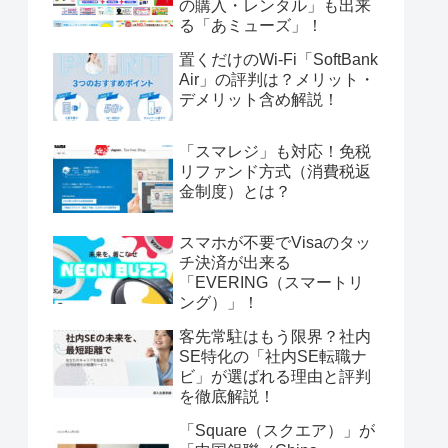
の購入・レンタル」も出来
る「あミューズ」！
置くだけのWi-Fi「SoftBank
Air」の評判は？メリット・
デメリット含め解説！
「スマレジ」も対応！免税
リファンド方式（消費税返
金制度）とは？
スマホが不要でVisaのタッ
チ決済が出来る
「EVERING（スマートリ
ング）」！
客先常駐はもう限界？社内
SE特化の「社内SE転職ナ
ビ」が選ばれる理由と評判
を徹底解説！
「Square（スクエア）」が