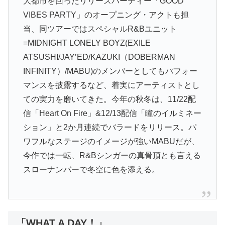
大都市を回ったリリースパーティー「GOOD
VIBES PARTY」のオープニング・アクトも担
当、同ツアーではスペシャルR&Bユニット
=MIDNIGHT LONELY BOYZ(EXILE
ATSUSHI/JAY’ED/KAZUKI（DOBERMAN
INFINITY）/MABU)のメンバーとしてもパフォー
マンスを披露するなど、着実にアーティストとし
ての実力を磨いてきた。今年の秋冬は、11/22配
信「Heart On Fire」&12/13配信「瞳のイルミネー
ション」と2か月連続でバラードをリリース。パ
ワフルなステージのイメージが強いMABUだが、
今作では一転、R&Bシンガーの真骨頂とも言える
スローナンバーで冬空に色を添える。
「WHAT A DAY！」