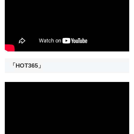
「HOT365」