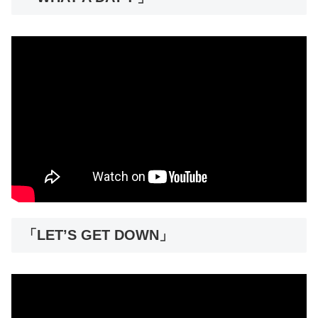
「LET’S GET DOWN」