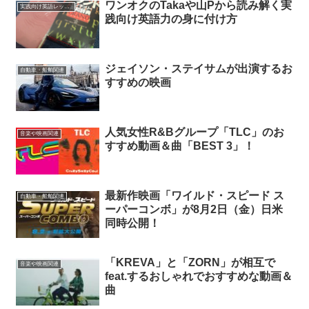
ワンオクのTakaや山Pから読み解く実
実践向け英語レッスン
践向け英語力の身に付け方
ジェイソン・ステイサムが出演するお
自動車・船舶関連
すすめの映画
人気女性R&Bグループ「TLC」のお
音楽や映画関連
すすめ動画＆曲「BEST 3」！
最新作映画「ワイルド・スピード ス
自動車・船舶関連
ーパーコンボ」が8月2日（金）日米
同時公開！
「KREVA」と「ZORN」が相互で
音楽や映画関連
feat.するおしゃれでおすすめな動画＆
曲