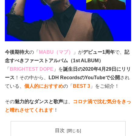
今後期待大
の「
MABU（マブ）
」が
デビュー1周年
で、
記
念すべきファーストアルバム（1st ALBUM）
「
BRIGHTEST DOPE
」を
誕生日の2020年4月29日にリリ
ース
！その中から、
LDH RecordsのYouTubeで公開
され
ている、
個人的におすすめ
の「
BEST 3
」をご紹介！
その
魅力的なダンスと歌声
は、
コロナ渦で沈む気分をきっ
と晴れさせてくれます
！
目次