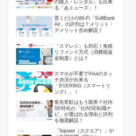
の購入・レンタル」も出来
る「あミューズ」！
置くだけのWi-Fi「SoftBank
Air」の評判は？メリット・
デメリット含め解説！
「スマレジ」も対応！免税
リファンド方式（消費税返
金制度）とは？
スマホが不要でVisaのタッ
チ決済が出来る
「EVERING（スマートリ
ング）」！
客先常駐はもう限界？社内
SE特化の「社内SE転職ナ
ビ」が選ばれる理由と評判
を徹底解説！
「Square（スクエア）」が