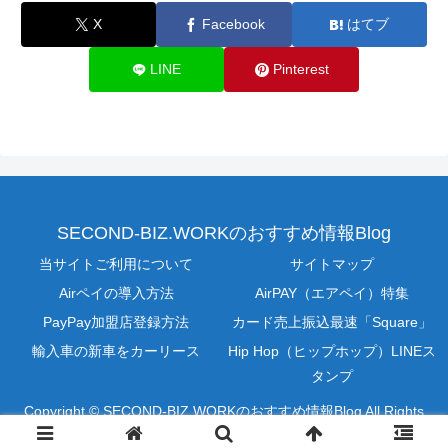
X
Facebook
はてブ
LINE
Pinterest
SECOND-BIZ.WORKのおすすめ情報Blog
当サイトご利用について
サイトマップ
Airペイの導入方法
AirPAY（エアペイ）特集
PayPay加盟店登録方法
カード売上振込最速「Square」
輸入車の新車をカーリース
Hip Hop（ヒップホップ）LINEス
タンプ
Copyright © SECOND-BIZ.WORKのおすすめ情報Blog All Rights
Reserved.