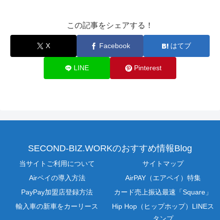
この記事をシェアする！
X
Facebook
はてブ
LINE
Pinterest
SECOND-BIZ.WORKのおすすめ情報Blog
当サイトご利用について
サイトマップ
Airペイの導入方法
AirPAY（エアペイ）特集
PayPay加盟店登録方法
カード売上振込最速「Square」
輸入車の新車をカーリース
Hip Hop（ヒップホップ）LINEス
タンプ