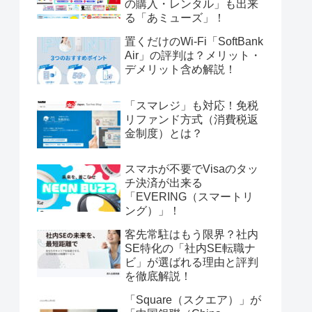
の購入・レンタル」も出来
る「あミューズ」！
置くだけのWi-Fi「SoftBank
Air」の評判は？メリット・
デメリット含め解説！
「スマレジ」も対応！免税
リファンド方式（消費税返
金制度）とは？
スマホが不要でVisaのタッ
チ決済が出来る
「EVERING（スマートリ
ング）」！
客先常駐はもう限界？社内
SE特化の「社内SE転職ナ
ビ」が選ばれる理由と評判
を徹底解説！
「Square（スクエア）」が