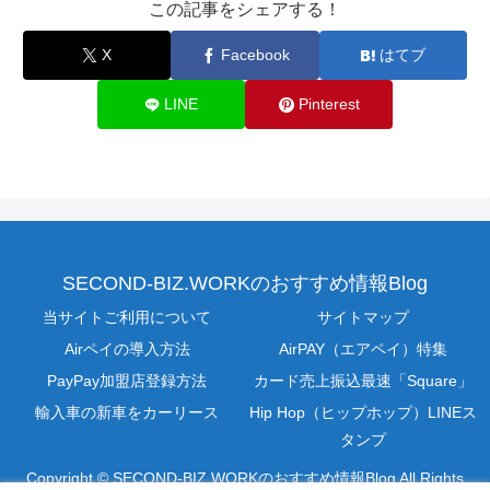
この記事をシェアする！
X
Facebook
はてブ
LINE
Pinterest
SECOND-BIZ.WORKのおすすめ情報Blog
当サイトご利用について
サイトマップ
Airペイの導入方法
AirPAY（エアペイ）特集
PayPay加盟店登録方法
カード売上振込最速「Square」
輸入車の新車をカーリース
Hip Hop（ヒップホップ）LINEス
タンプ
Copyright © SECOND-BIZ.WORKのおすすめ情報Blog All Rights