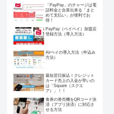
「PayPay」のチャージは電
話料金と合算出来る「まと
めて支払い」が便利でお
得！
PayPay（ペイペイ）加盟店
登録方法（導入方法）
Airペイの導入方法（申込み
方法）
最短翌日振込！クレジット
カード売上の入金が早いの
は「Square（スクエ
ア）」！！
食券の券売機をQRコード決
済（アプリ決済）に対応さ
せる方法