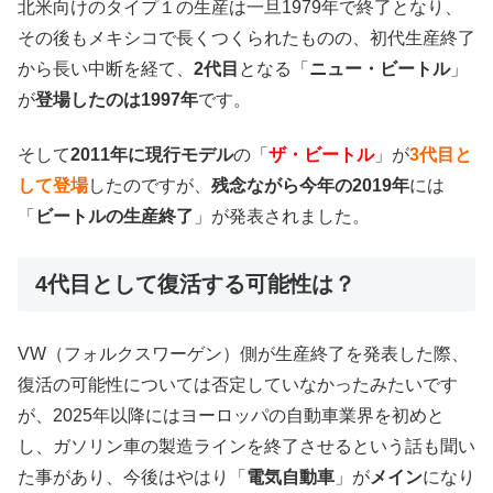
北米向けのタイプ１の生産は一旦1979年で終了となり、
その後もメキシコで長くつくられたものの、初代生産終了
から長い中断を経て、
2代目
となる「
ニュー・ビートル
」
が
登場したのは1997年
です。
そして
2011年に現行モデル
の「
ザ・ビートル
」が
3代目と
して登場
したのですが、
残念ながら今年の2019年
には
「
ビートルの生産終了
」が発表されました。
4代目として復活する可能性は？
VW（フォルクスワーゲン）側が生産終了を発表した際、
復活の可能性については否定していなかったみたいです
が、2025年以降にはヨーロッパの自動車業界を初めと
し、ガソリン車の製造ラインを終了させるという話も聞い
た事があり、今後はやはり「
電気自動車
」が
メイン
になり