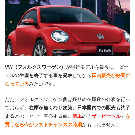
VW（フォルクスワーゲン）
が現行モデルを最後に、
ビー
トルの生産を終了する事を発表
してから
国内販売が好調に
なっている
みたいです。
ただ、フォルクスワーゲン側は残りの在庫数の公表を行っ
ておらず、
在庫が無くなり次第
、
日本国内での販売も終了
する
とのことで、完売する前に
新車
の「
ザ・ビートル
」
を
買うなら今がラストチャンスの時期
かもしれません。