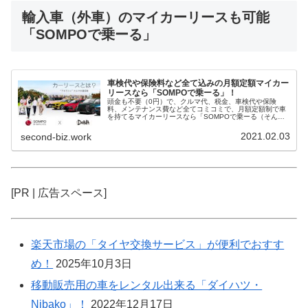
輸入車（外車）のマイカーリースも可能
「SOMPOで乗ーる」
車検代や保険料など全て込みの月額定額マイカー
リースなら「SOMPOで乗ーる」！
頭金も不要（0円）で、クルマ代、税金、車検代や保険
料、メンテナンス費など全てコミコミで、月額定額制で車
を持てるマイカーリースなら「SOMPOで乗ーる（そんぽ
でのーる）」がおすすめ！（リースの契約期間は3年・5
年・7年があります）国産だけでな...
2021.02.03
second-biz.work
[PR | 広告スペース]
楽天市場の「タイヤ交換サービス」が便利でおすす
め！
2025年10月3日
移動販売用の車をレンタル出来る「ダイハツ・
Nibako」！
2022年12月17日