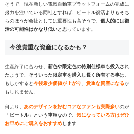
そうで、現在新しい電気自動車プラットフォームの完成に
努力を注いでいる同社とすれば、ビートル復活よりもそち
らのほうが会社としては重要性も高そうで、
個人的には復
活の可能性はかなり低い
と思っています。
今後貴重な資産になるかも？
生産終了に合わせ、
新色や限定色の特別仕様車も投入され
た
ようで、
そういった限定車を購入し長く所有する事
は、
もしかすると
今後希少価値が上がり
、
貴重な資産になる
か
もしれません。
何より、
あのデザインを好むコアなファンも実際多い
のが
「
ビートル
」という
車種
なので、
気になっている方はぜひ
お早めにご購入をおすすめ
します！