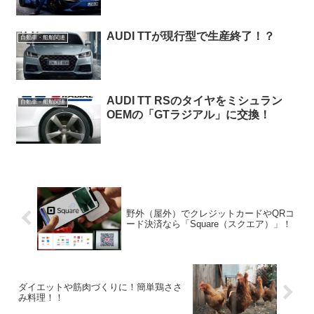
AUDI TTが現行型で生産終了！？
自動車・船舶関連
AUDI TT RSのタイヤをミシュラン
自動車・船舶関連
OEMの「GTラジアル」に交換！
野外（屋外）でクレジットカードやQRコ
ード決済なら「Square（スクエア）」！
ダイエットや筋肉づくりに！簡単鶏ささ
み料理！！