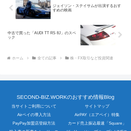
ジェイソン・ステイサムが出演するおす
すめの映画
中古で買った「AUDI TT RS 8J」のスペ
ック
ホーム
全ての記事
株・FX取引など投資関連
SECOND-BIZ.WORKのおすすめ情報Blog
当サイトご利用について
サイトマップ
Airペイの導入方法
AirPAY（エアペイ）特集
PayPay加盟店登録方法
カード売上振込最速「Square」