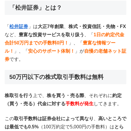
「松井証券」とは？
「
松井証券
」は
大正7年創業
、
株式・投資信託・先物・FX
など、
豊富な投資サービスを取り扱う
、「
1日の約定代金
合計50万円までの手数料0円！
」、「
豊富な情報ツー
ル！
」、「
安心のサポート体制！
」が
自慢の老舗ネット証
券
です。
50万円以下の株式取引手数料は無料
株取引を行う
上で、
株を買う・売る際
、それぞれに
約定
（買う・売る）代金に対する
手数料が発生
してきます。
この
取引手数料は証券会社によって異なり
、
高いところで
は最低でも0.5%
（100万約定で5,000円の手数料）は
とら