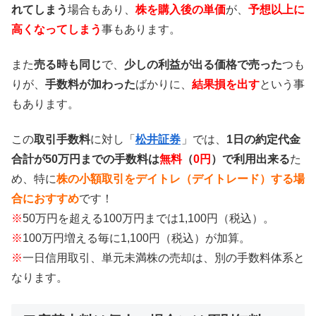
れてしまう
場合もあり、
株を購入後の単価
が、
予想以上に
高くなってしまう
事もあります。
また
売る時も同じ
で、
少しの利益が出る価格で売った
つも
りが、
手数料が加わった
ばかりに、
結果損を出す
という事
もあります。
この
取引手数料
に対し「
松井証券
」では、
1日の約定代金
合計が50万円までの手数料は
無料
（
0円
）で利用出来る
た
め、特に
株の小額取引をデイトレ（デイトレード）する場
合におすすめ
です！
※
50万円を超える100万円までは1,100円（税込）。
※
100万円増える毎に1,100円（税込）が加算。
※
一日信用取引、単元未満株の売却は、別の手数料体系と
なります。