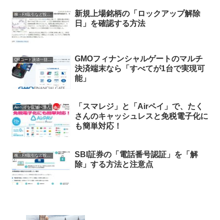
新規上場銘柄の「ロックアップ解除
株・FX取引など投資関連
日」を確認する方法
GMOフィナンシャルゲートのマルチ
QRコード決済一括導入
決済端末なら「すべてが1台で実現可
能」
「スマレジ」と「Airペイ」で、たく
Airペイを店舗へ導入
さんのキャッシュレスと免税電子化に
も簡単対応！
SBI証券の「電話番号認証」を「解
株・FX取引など投資関連
除」する方法と注意点