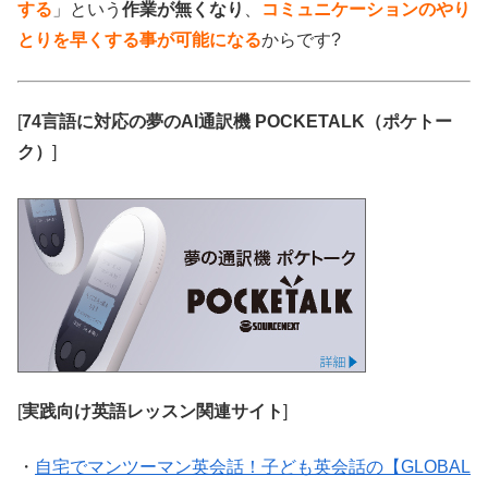
する
」という
作業が無くなり
、
コミュニケーションのやり
とりを早くする事が可能になる
からです?
[
74言語に対応の夢のAI通訳機 POCKETALK（ポケトー
ク）
]
[
実践向け英語レッスン関連サイト
]
・
自宅でマンツーマン英会話！子ども英会話の【GLOBAL