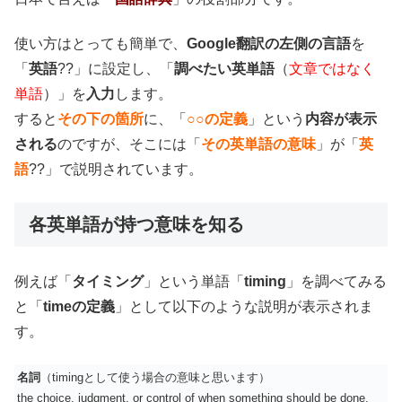
使い方はとっても簡単で、
Google翻訳の左側の言語
を
「
英語
??」に設定し、「
調べたい英単語
（
文章ではなく
単語
）」を
入力
します。
すると
その下の箇所
に、「
○○の定義
」という
内容が表示
される
のですが、そこには「
その英単語の意味
」が「
英
語
??」で説明されています。
各英単語が持つ意味を知る
例えば「
タイミング
」という単語「
timing
」を調べてみる
と「
timeの定義
」として以下のような説明が表示されま
す。
名詞
（timingとして使う場合の意味と思います）
the choice, judgment, or control of when something should be done.