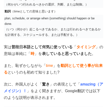
（何かがいつ行われるべきかの選択、判断、または制御。）
動詞
（timeとしての意味と思います）
plan, schedule, or arrange when (something) should happen or be
done.
（いつ（何かが）起こるべきであるか、または行われるべきであるか
を計画する、スケジュールする、または手配する。）
実は
普段日本語として何気に使っている
「
タイミング
」の
意味は単純に「
時
」を
表していると思っていました
。
また、恥ずかしながら「
time
」を
動詞として使う事が出来
る
というのも初めて知りました?
次に、外国人がよく「
驚き
」の表現として「
amazing（ア
メイジン）！
」をよく聞きますが、Google翻訳では以下
のような説明が表示されます。