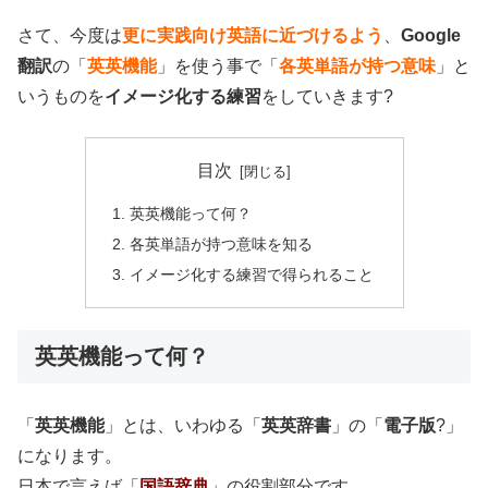
さて、今度は
更に実践向け英語に近づけるよう
、
Google
翻訳
の「
英英機能
」を使う事で「
各英単語が持つ意味
」と
いうものを
イメージ化する練習
をしていきます?
目次
英英機能って何？
各英単語が持つ意味を知る
イメージ化する練習で得られること
英英機能って何？
「
英英機能
」とは、いわゆる「
英英辞書
」の「
電子版
?」
になります。
日本で言えば「
国語辞典
」の役割部分です。