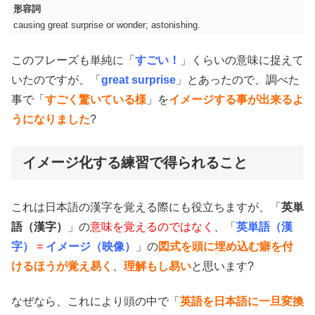
形容詞
causing great surprise or wonder; astonishing.
このフレーズも単純に「
すごい！
」くらいの意味に捉えて
いたのですが、「
great surprise
」とあったので、調べた
事で「
すごく驚いている様
」を
イメージする事が出来るよ
うになりました
?
イメージ化する練習で得られること
これは日本語の漢字を覚える際にも役立ちますが、「
英単
語（漢字）
」の
意味を覚えるのではなく
、「
英単語（漢
字）
=
イメージ（映像）
」の
図式を頭に埋め込む癖を付
けるほうが覚え易く
、
理解もし易い
と思います?
なぜなら、これにより頭の中で「
英語を日本語に一旦変換