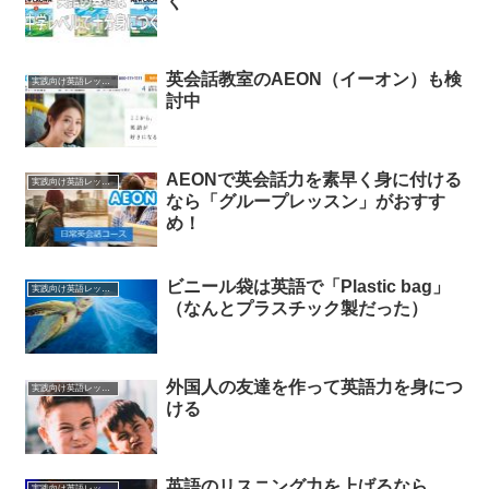
く
英会話教室のAEON（イーオン）も検
実践向け英語レッスン
討中
AEONで英会話力を素早く身に付ける
実践向け英語レッスン
なら「グループレッスン」がおすす
め！
ビニール袋は英語で「Plastic bag」
実践向け英語レッスン
（なんとプラスチック製だった）
外国人の友達を作って英語力を身につ
実践向け英語レッスン
ける
英語のリスニング力を上げるなら
実践向け英語レッスン