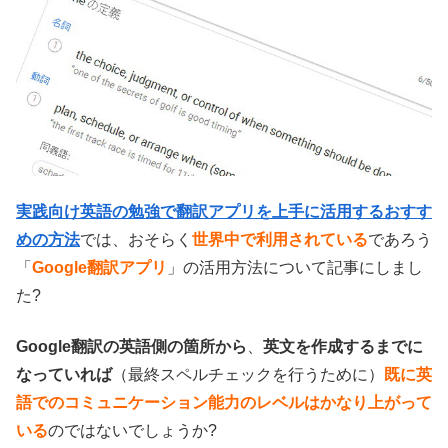
実践向け英語の勉強で翻訳アプリを上手に活用するおすす
めの方法
では、おそらく
世界中で利用されている
であろう
「
Google翻訳アプリ
」の活用方法について記事にしまし
た?
Google翻訳の英語側の箇所から
、
英文を作成するまでに
なっていれば
（最終スペルチェックを行うために）
既に英
語でのコミュニケーション能力のレベルはかなり上がって
いる
のではないでしょうか?