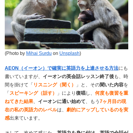
(Photo by
Mihai Surdu
on
Unsplash
)
AEON（イーオン）で確実に英語力を上達させる方法
にも
書いていますが、
イーオンの英会話レッスン終了後
も、時
間を掛けて「
リスニング（聞く）
」と、その
聞いた内容
を
「
スピーキング（話す）
」により
復唱
し、
何度も復習を重
ねてきた結果
、
イーオンに通い始めて
、もう
7ヶ月目の現
在の私の英語力のレベル
は、
劇的にアップしているのを実
感
出来ています。
そして、改めて感じた、
英語力を身に付け
、
英語で会話が