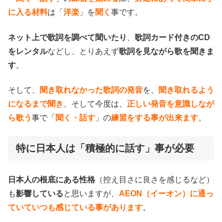
に入る材料
は「
洋楽
」を
聞く
事です。
ネット上で歌詞を調べて聞いたり
、
歌詞カード付きのCD
をレンタル
などし、とりあえず
歌詞を見ながら歌を聞きま
す
。
そして、
聞き取れなかった歌詞の発音
を、
聞き取れるよう
になるまで聞き
、そして今度は、
正しい発音を意識しなが
ら歌う
事で「
聞く・話す
」の
練習をする事が出来ます
。
特に日本人は「積極的に話す」事が必要
日本人の根底にある性格
（控え目さに良さを感じるなど）
も
影響している
と思いますが、
AEON（イーオン）に通っ
ていていつも感じている事があります
。