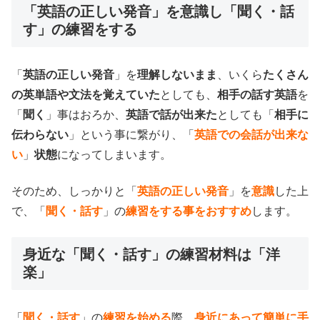
「英語の正しい発音」を意識し「聞く・話
す」の練習をする
「
英語の正しい発音
」を
理解しないまま
、いくら
たくさん
の英単語や文法を覚えていた
としても、
相手の話す英語
を
「
聞く
」事はおろか、
英語で話が出来た
としても「
相手に
伝わらない
」という事に繋がり、「
英語での会話が出来な
い
」
状態
になってしまいます。
そのため、しっかりと「
英語の正しい発音
」を
意識
した上
で、「
聞く・話す
」の
練習をする事をおすすめ
します。
身近な「聞く・話す」の練習材料は「洋
楽」
「
聞く・話す
」の
練習を始める
際、
身近にあって簡単に手