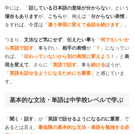
中には、「
話している日本語の意味が分からない
」という
場合もあります
が、
こちら
が、例えば「
分からない表情
」
をすれば、今度は「
違う表現に変えて会話を続けます
」。
つまり、
文法など気にせず
、
伝えたい事
を「
何でもいいか
ら英語で話す
」事を行い、
相手の表情
が「
？
」になってい
れば、「
伝わっていないから別の表現に変えよう！
」と
表
現を変えて
、さらに「
英語で話す
」事を
続ける
ほうが、
「
英語を話せるようになるためにも重要
」と感じていま
す。
基本的な文法・単語は中学校レベルで学ぶ
「
聞く・話す
」が「
英語で
話せるようになるのに重要
」で
あるとは言え、
最低限の基本的な文法・単語を勉強する必