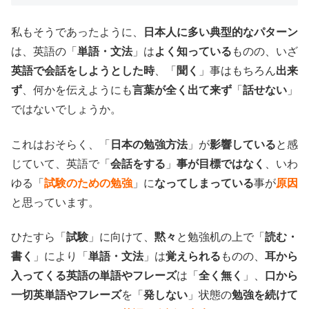
私もそうであったように、
日本人に多い典型的なパターン
は、英語の「
単語・文法
」は
よく知っている
ものの、いざ
英語で会話をしようとした時
、「
聞く
」事はもちろん
出来
ず
、何かを伝えようにも
言葉が全く出て来ず
「
話せない
」
ではないでしょうか。
これはおそらく、「
日本の勉強方法
」が
影響している
と感
じていて、英語で「
会話をする
」
事が目標ではなく
、いわ
ゆる「
試験のための勉強
」に
なってしまっている
事が
原因
と思っています。
ひたすら「
試験
」に向けて、
黙々
と勉強机の上で「
読む・
書く
」により「
単語・文法
」は
覚えられる
ものの、
耳から
入ってくる英語の単語やフレーズ
は「
全く無く
」、
口から
一切英単語やフレーズ
を「
発しない
」状態の
勉強を続けて