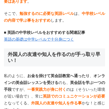
要はあります
。
そこで、
勉強するのに必要な英語レベル
は、
中学校レベル
の内容で学ぶ事をおすすめ
します。
■ 英語の中学校レベルをおすすめする関連記事
英語の基礎は中学レベルで十分身につく
外国人の友達や知人を作るのが手っ取り早
い！
私のように、
お金を掛けて英会話教室へ通ったり
、
オンラ
インの英会話レッスンを受ける
のも、
英会話を学ぶ一つの
手段
ですが、
一番実践力が身に付く
のは（そういった環境
が近い場合で）、常に
英語でのコミュニケーションが必要
となってくる、
外国人の友達や知人を作る事
かな！と感じ