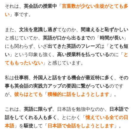
それは、
英会話の授業中
「
言葉数が少ない生徒がとても多
い
」事です。
また、
文法を意識し過ぎ
てなのか、
間違えると恥ずかしい
と感じていてか、
英語が口から出るまで
の「
時間が長い
」
にも関わらず、いざ
出てきた英語のフレーズ
は「
とても短
い
」という印象も強く、
高い授業料を払っている
のに「
と
てももったいない
」と感じています。
私は
仕事柄
、
外国人と話をする機会が最近特に多く
、
その
事も英会話の実践力アップの要因に繋がっている
のです
が、
彼らはとても
「
積極的に話をしようとします
」。
これは、
英語に限らず
、日本語を勉強中なのか、
日本語で
話をしてくれる人も多く
、とにかく「
憶えている全ての日
本語
」を
駆使
して「
日本語で会話をしようとします
」。