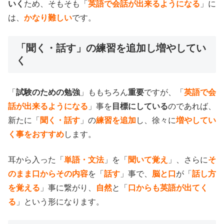
いく
ため、そもそも「
英語で会話が出来るようになる
」に
は、
かなり難しい
です。
「聞く・話す」の練習を追加し増やしてい
く
「
試験のための勉強
」ももちろん
重要
ですが、「
英語で会
話が出来るようになる
」事を
目標にしている
のであれば、
新たに「
聞く・話す
」の
練習を追加
し、徐々に
増やしてい
く事をおすすめ
します。
耳から入った「
単語・文法
」を「
聞いて覚え
」、さらに
そ
のまま口からその内容
を「
話す
」事で、
脳と口
が「
話し方
を覚える
」事に繋がり、
自然
と「
口からも英語が出てく
る
」という形になります。