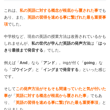
これは、
私の英語に対する概念が根底から覆された事
でも
あり、また、
英語の習得を速める事に繋げれた最も重要事
項
でした。
中学校など、現在の英語の授業方法は改善されているかも
しれませんが、
私の世代が学んだ英語の発声方法
は「
はっ
きり最後まで発音する
」でした。
例えば「
And
」なら「
アンド
」。ingが付く「
going
」な
ら「
ゴウイング
」と「
イングまで発音する
」といった感じ
です。
そして
この発声方法がそもそも間違っていたと気が付いた
事
が「
英語に対する概念が根底から覆された事
」でもあ
り、「
英語の習得を速める事に繋げれた最も重要事項
」と
なりました。