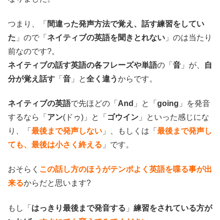
つまり、「
間違った発声方法で覚え、話す練習をしてい
た
」ので「
ネイティブの英語を聞きとれない
」のは当たり
前なのです?。
ネイティブの話す英語の各フレーズや単語
の「
音
」が、
自
分が覚え話す
「
音
」と
全く違う
からです。
ネイティブの英語
で先ほどの「
And
」と「
going
」を発音
するなら「
アン
(ドゥ)」と「
ゴウイン
」といった感じにな
り、「
最後まで発声しない
」、もしくは「
最後まで発声し
ても、最後は小さく終える
」です。
おそらく
この話し方のほうがテンポよく英語を喋る事が出
来る
からだと思います?
もし「
はっきり最後まで発音する
」
練習をされている方が