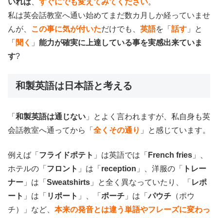
いれば
、
すぐにでも変えてみてください
。
私は英会話教室へ通い始めてまだ数カ月しか経っていませ
んが、
この事に気が付いた
だけでも、
英語
を「
話す
」と
「
聞く
」
能力が確実に上達している事を実感出来ていま
す
?
和製英語は日本語と考える
「
和製英語は通じない
」とよく言われますが、私自身も英
会話教室へ通ってから「
全くその通り
」と感じています。
例えば「
フライドポテト
」は英語では「
French fries
」、
ホテルの「
フロント
」は「
reception
」、洋服の「
トレー
ナー
」は「
Sweatshirts
」と全く異なっていたり、「
レポ
ート
」は「
リポート
」、「
ポーチ
」は「
パウチ
（ポウ
チ）」など、
本来の発音とは違う単語やフレーズに変わっ