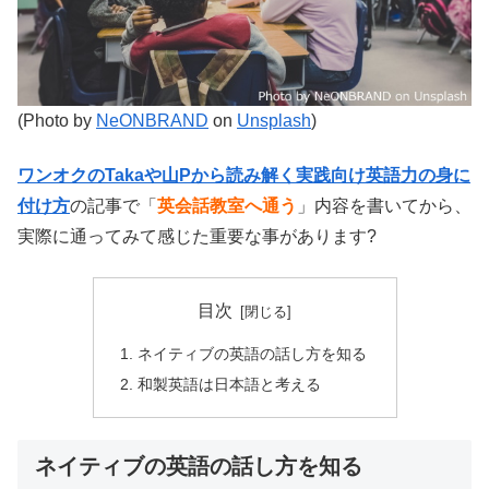
(Photo by
NeONBRAND
on
Unsplash
)
ワンオクのTakaや山Pから読み解く実践向け英語力の身に
付け方
の記事で「
英会話教室へ通う
」内容を書いてから、
実際に通ってみて感じた重要な事があります?
目次
ネイティブの英語の話し方を知る
和製英語は日本語と考える
ネイティブの英語の話し方を知る