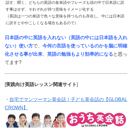
話す、聞く、どちらの英語の各単語やフレーズも頭の中で日本語に訳
す事はせず、それぞれが持つ意味をイメージ化する
（英語は一つの単語で色々な意味を持つものも存在し、中には日本語
に訳すとややこしくなる場合もあるので）
日本語の中に英語を入れない（英語の中には日本語を入れ
ない）使い方
で、
今何の言語を使っているのかを脳に明確
化させる事が出来
、
英語の勉強もより効率的になる
と思っ
てます?
[
実践向け英語レッスン関連サイト
]
・
自宅でマンツーマン英会話！子ども英会話の【GLOBAL
CROWN】