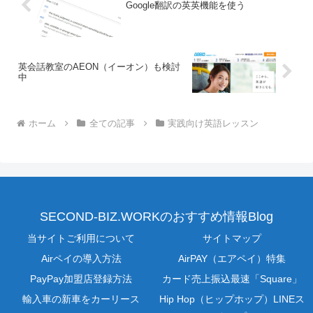
Google翻訳の英英機能を使う
英会話教室のAEON（イーオン）も検討
中
ホーム
全ての記事
実践向け英語レッスン
SECOND-BIZ.WORKのおすすめ情報Blog
当サイトご利用について
サイトマップ
Airペイの導入方法
AirPAY（エアペイ）特集
PayPay加盟店登録方法
カード売上振込最速「Square」
輸入車の新車をカーリース
Hip Hop（ヒップホップ）LINEス