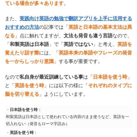
ている場合が多々あります
。
また、
実践向け英語の勉強で翻訳アプリを上手に活用する
おすすめの方法
の記事では「
英語と日本語の基本文法は異
なる
」点に触れてますが、
文法も発音も違う言語
なので、
「
和製英語は日本語
」で「
英語ではない
」と考え、
英語を
覚えたり話す際
には、「
英語本来の単語やフレーズの発音
を一からしっかり意識
」する事が重要です。
なので
私自身が最近訓練している事
は「
日本語を使う時
」
と「
英語を使う時
」には以下の様に「
それぞれのタイプに
脳を切り替える
」ようにしています。
・
日本語を使う時
：
和製英語は日本語として使われている内容のまま使うなど、英語を一
切入れない（発音もローマ字読み）
・
英語を使う時
：